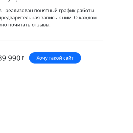
в - реализован понятный график работы
предварительная запись к ним. О каждом
но почитать отзывы.
39 990
₽
Хочу такой сайт