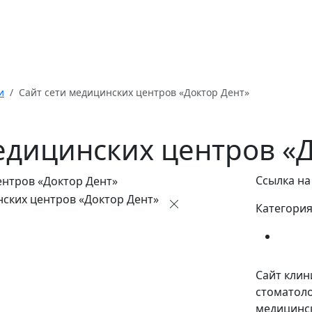
Услуги
Портфолио
Цены
ЧаВо
Ко
и
Сайт сети медицинских центров «Доктор Дент»
едицинских центров «
Ссылка на
Категория
Разра
Сайт клин
стоматоло
медицинск